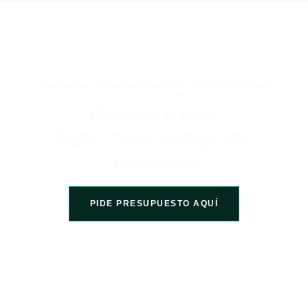
HABLA CON UN EXPERTO
AHORA Y EXPERIMENTA LA
DIFERENCIA
No somos los más baratos, somos los mejores en cuanto a
lo que entregamos en cada proyecto.
¿Por qué somos los mejores?
Descubre la diferencia en tus manos con nuestro
presupuesto, la solución única a tus necesidades.
Solicitarlo es gratis
PIDE PRESUPUESTO AQUÍ