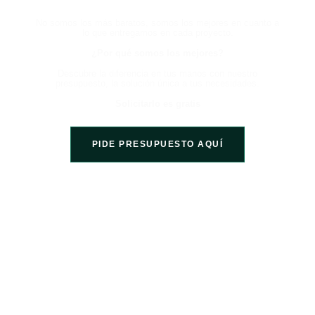
No somos los más baratos, somos los mejores en cuanto a
lo que entregamos en cada proyecto.
¿Por qué somos los mejores?
Descubre la diferencia en tus manos con nuestro
presupuesto, la solución única a tus necesidades.
Solicitarlo es gratis
PIDE PRESUPUESTO AQUÍ
Somos una empresa líder en el sector de la construcción, comprometida en
proporcionar servicios de alta calidad a nuestros clientes. Hemos acumulado