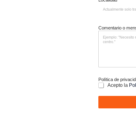
ón nos
a calidad y la
oyecto.
Comentario o men
ficadas
Política de privaci
Acepto la
Pol