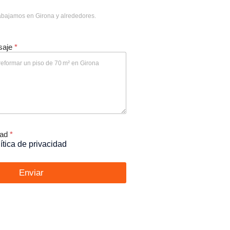
saje
*
dad
*
ítica de privacidad
Enviar