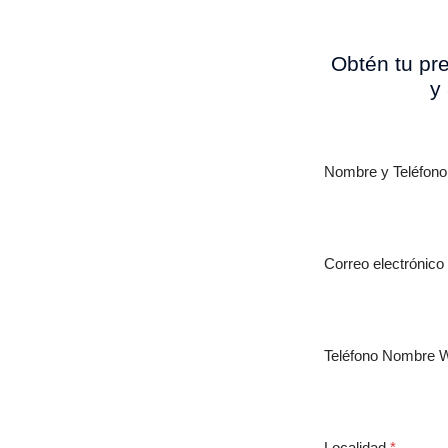
Obtén tu pr
y
Nombre y Teléfon
nas pvc tortosa
S PVC
Correo electrónico
SA
rona y alrededores.
Teléfono Nombre 
Localidad
*