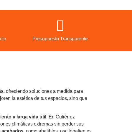
cto
Presupuesto Transparente
a, ofreciendo soluciones a medida para
oren la estética de tus espacios, sino que
ento y larga vida útil
. En Gutiérrez
ones climáticas extremas sin perder sus
y acabados
, como abatibles, oscilobatientes,