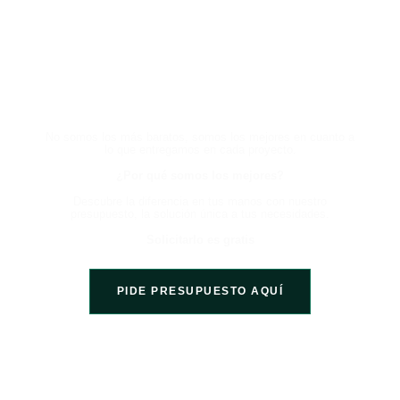
HABLA CON UN EXPERTO
AHORA Y EXPERIMENTA LA
DIFERENCIA
No somos los más baratos, somos los mejores en cuanto a
lo que entregamos en cada proyecto.
¿Por qué somos los mejores?
Descubre la diferencia en tus manos con nuestro
presupuesto, la solución única a tus necesidades.
Solicitarlo es gratis
PIDE PRESUPUESTO AQUÍ