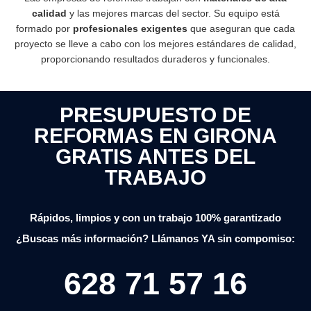
calidad
y las mejores marcas del sector. Su equipo está
formado por
profesionales exigentes
que aseguran que cada
proyecto se lleve a cabo con los mejores estándares de calidad,
proporcionando resultados duraderos y funcionales.
PRESUPUESTO DE
REFORMAS EN GIRONA
GRATIS ANTES DEL
TRABAJO
Rápidos, limpios y con un trabajo 100% garantizado
¿Buscas más información? Llámanos YA sin compomiso:
628 71 57 16