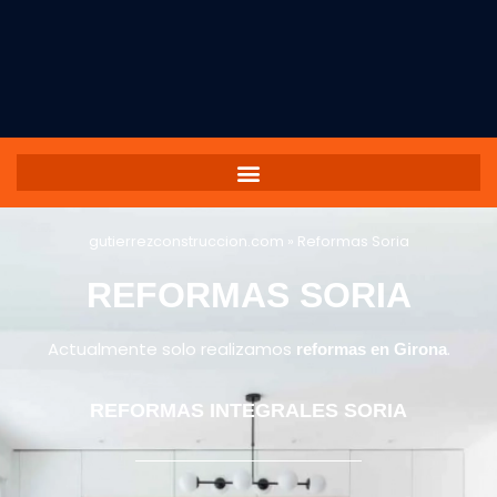
gutierrezconstruccion.com
»
Reformas Soria
REFORMAS SORIA
Actualmente solo realizamos
.
reformas en Girona
REFORMAS INTEGRALES SORIA