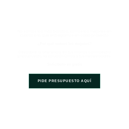
HABLA CON UN EXPERTO
AHORA Y EXPERIMENTA LA
DIFERENCIA
No somos los más baratos, somos los mejores en
cuanto a lo que entregamos en cada proyecto.
¿Por qué somos los mejores?
Descubre la diferencia en tus manos con nuestro
presupuesto, la solución única a tus necesidades.
Solicitarlo es gratis
PIDE PRESUPUESTO AQUÍ
Somos una empresa líder en el sector de la construcción,