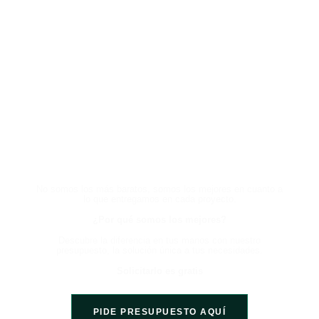
HABLA CON UN EXPERTO
AHORA Y EXPERIMENTA LA
DIFERENCIA
No somos los más baratos, somos los mejores en cuanto a
lo que entregamos en cada proyecto.
¿Por qué somos los mejores?
Descubre la diferencia en tus manos con nuestro
presupuesto, la solución única a tus necesidades.
Solicitarlo es gratis
PIDE PRESUPUESTO AQUÍ