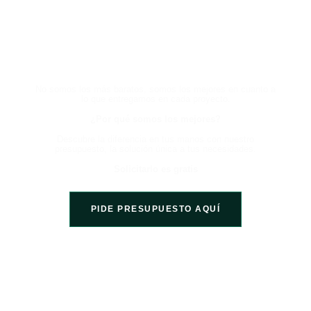
HABLA CON UN EXPERTO
AHORA Y EXPERIMENTA LA
DIFERENCIA
No somos los más baratos, somos los mejores en cuanto a
lo que entregamos en cada proyecto.
¿Por qué somos los mejores?
Descubre la diferencia en tus manos con nuestro
presupuesto, la solución única a tus necesidades.
Solicitarlo es gratis
PIDE PRESUPUESTO AQUÍ