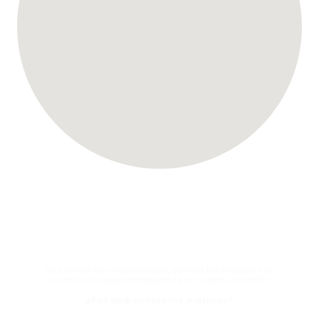
HABLA CON UN EXPERTO
AHORA Y EXPERIMENTA LA
DIFERENCIA
No somos los más baratos, somos los mejores en
cuanto a lo que entregamos en cada proyecto.
¿Por qué somos los mejores?