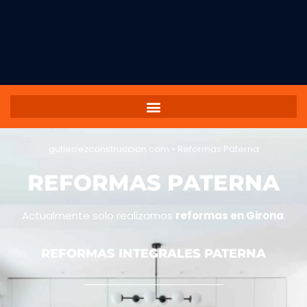
gutierrezconstruccion.com
»
Reformas Paterna
REFORMAS PATERNA
Actualmente solo realizamos
reformas en Girona
.
REFORMAS INTEGRALES PATERNA