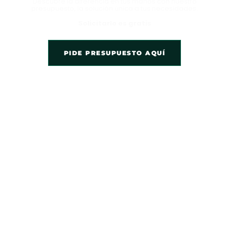
Descubre la diferencia en tus manos con nuestro
presupuesto, la solución única a tus necesidades.
Solicitarlo es gratis
PIDE PRESUPUESTO AQUÍ
Somos una empresa líder en el sector de la construcción,
comprometida en proporcionar servicios de alta calidad a
nuestros clientes. Hemos acumulado más de 15 años de
experiencia ofreciendo nuestros servicios en toda la región de
Girona y Barcelona.
SERVICIOS DESTACADOS
Constructora barcelona