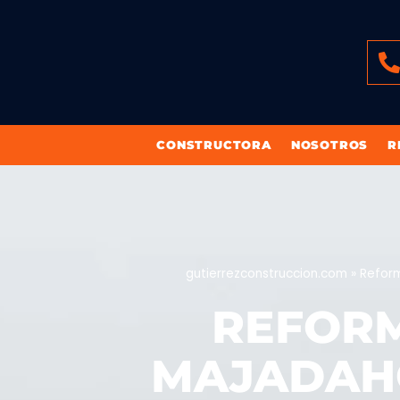
CONSTRUCTORA
NOSOTROS
R
gutierrezconstruccion.com
»
Refor
REFOR
MAJADAH