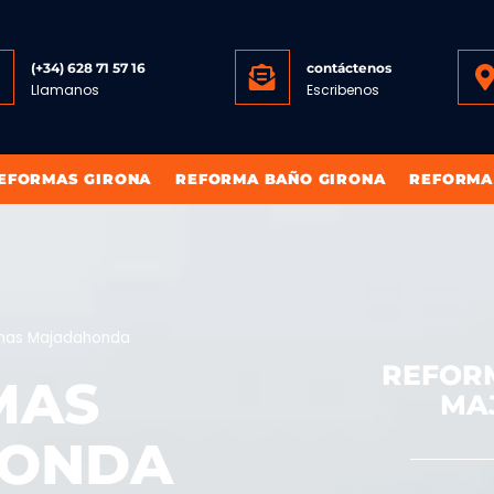
(+34) 628 71 57 16
contáctenos
Llamanos
Escribenos
EFORMAS GIRONA
REFORMA BAÑO GIRONA
REFORMA
mas Majadahonda
REFOR
MAS
MA
ONDA