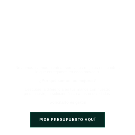
HABLA CON UN EXPERTO
AHORA Y EXPERIMENTA LA
DIFERENCIA
No somos los más baratos, somos los mejores en cuanto a
lo que entregamos en cada proyecto.
¿Por qué somos los mejores?
Descubre la diferencia en tus manos con nuestro
presupuesto, la solución única a tus necesidades.
Solicitarlo es gratis
PIDE PRESUPUESTO AQUÍ