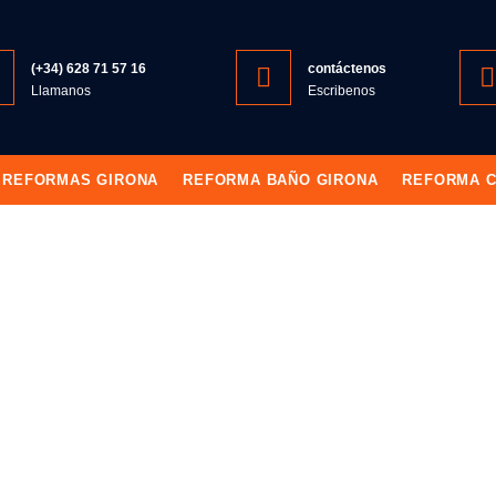
(+34) 628 71 57 16
contáctenos
Llamanos
Escribenos
REFORMAS GIRONA
REFORMA BAÑO GIRONA
REFORMA C
rmas La Rioja
REFORMAS I
A RIOJA
ormas en Girona
.