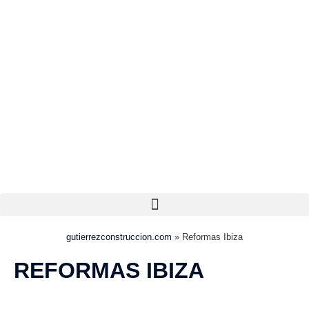
gutierrezconstruccion.com
»
Reformas Ibiza
REFORMAS IBIZA
Actualmente solo realizamos
reformas en Girona
.