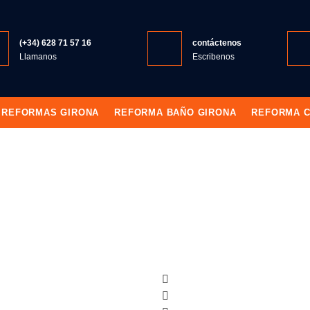
(+34) 628 71 57 16
contáctenos
Llamanos
Escribenos
REFORMAS GIRONA
REFORMA BAÑO GIRONA
REFORMA C
REFORMAS 
ormas Getafe