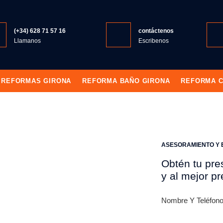
(+34) 628 71 57 16
contáctenos
Llamanos
Escribenos
REFORMAS GIRONA
REFORMA BAÑO GIRONA
REFORMA C
ASESORAMIENTO Y 
Obtén tu pre
y al mejor pr
rmas eixample
Nombre Y Teléfon