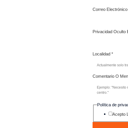
IXAMPLE
Correo Electrónic
rona y alrededores.
Privacidad Oculto 
ES EIXAMPLE
Localidad
*
ón nos
a calidad y la
Comentario O Me
oyecto.
Política de priv
Acepto 