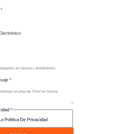
o
*
Electrónico
nsaje
*
acidad
*
La
Política De Privacidad