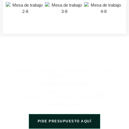
HABLA CON UN EXPERTO
AHORA Y EXPERIMENTA LA
DIFERENCIA
No somos los más baratos, somos los mejores en cuanto a
lo que entregamos en cada proyecto.
¿Por qué somos los mejores?
Descubre la diferencia en tus manos con nuestro
presupuesto, la solución única a tus necesidades.
Solicitarlo es gratis
PIDE PRESUPUESTO AQUÍ