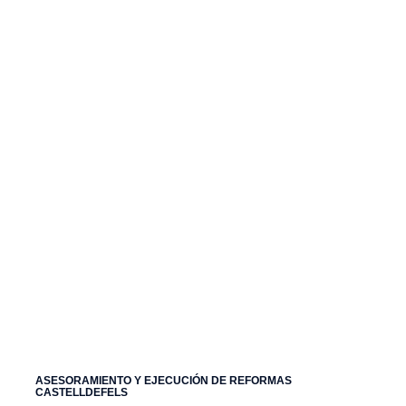
REFORMAS INTEGRALES
CASTELLDEFELS
En Gutierrez Construcción nos
encargamos del diseño, la calidad y la
gestión integral de tu proyecto.
Girona
ASESORAMIENTO Y EJECUCIÓN DE REFORMAS
CASTELLDEFELS