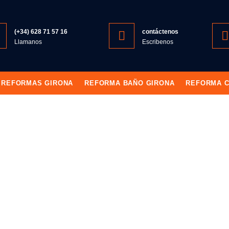
(+34) 628 71 57 16
contáctenos
Llamanos
Escribenos
REFORMAS GIRONA
REFORMA BAÑO GIRONA
REFORMA C
rmas Canarias
MAS
REFORMAS I
IAS