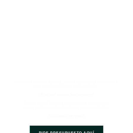
HABLA CON UN EXPERTO
AHORA Y EXPERIMENTA LA
DIFERENCIA
No somos los más baratos, somos los mejores en cuanto a
lo que entregamos en cada proyecto.
¿Por qué somos los mejores?
Descubre la diferencia en tus manos con nuestro
presupuesto, la solución única a tus necesidades.
Solicitarlo es gratis