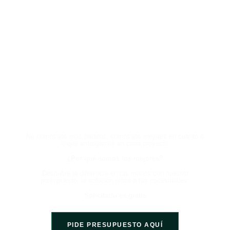
HABLA CON UN EXPERTO
AHORA Y EXPERIMENTA LA
DIFERENCIA
No somos los más baratos, somos los mejores en cuanto a
lo que entregamos en cada proyecto.
¿Por qué somos los mejores?
Descubre la diferencia en tus manos con nuestro
presupuesto, la solución única a tus necesidades.
Solicitarlo es gratis
PIDE PRESUPUESTO AQUÍ