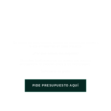
HABLA CON UN EXPERTO
AHORA Y EXPERIMENTA LA
DIFERENCIA
No somos los más baratos, somos los mejores en cuanto a
lo que entregamos en cada proyecto.
¿Por qué somos los mejores?
Descubre la diferencia en tus manos con nuestro
presupuesto, la solución única a tus necesidades.
Solicitarlo es gratis
PIDE PRESUPUESTO AQUÍ