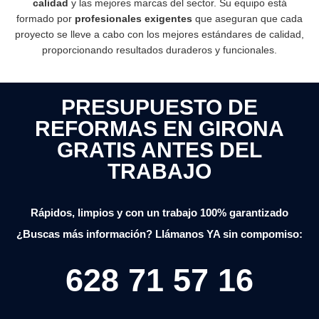
calidad
y las mejores marcas del sector. Su equipo está
formado por
profesionales exigentes
que aseguran que cada
proyecto se lleve a cabo con los mejores estándares de calidad,
proporcionando resultados duraderos y funcionales.
PRESUPUESTO DE
REFORMAS EN GIRONA
GRATIS ANTES DEL
TRABAJO
Rápidos, limpios y con un trabajo 100% garantizado
¿Buscas más información? Llámanos YA sin compomiso:
628 71 57 16