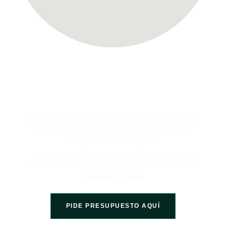
HABLA CON UN EXPERTO
AHORA Y EXPERIMENTA LA
DIFERENCIA
No somos los más baratos, somos los mejores en
cuanto a lo que entregamos en cada proyecto.
¿Por qué somos los mejores?
Descubre la diferencia en tus manos con nuestro
presupuesto, la solución única a tus necesidades.
Solicitarlo es gratis
PIDE PRESUPUESTO AQUÍ