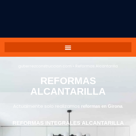
gutierrezconstruccion.com
»
Reformas Alcantarilla
REFORMAS
ALCANTARILLA
Actualmente solo realizamos
.
reformas en Girona
REFORMAS INTEGRALES ALCANTARILLA