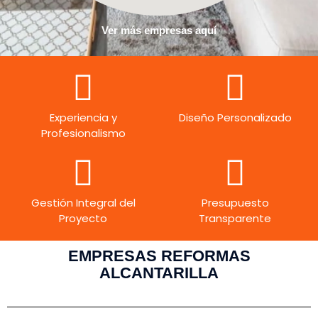
Ver más empresas aquí
Experiencia y
Diseño Personalizado
Profesionalismo
Gestión Integral del
Presupuesto
Proyecto
Transparente
EMPRESAS REFORMAS
ALCANTARILLA