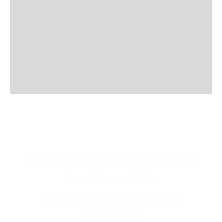
HABLA CON UN EXPERTO
AHORA Y EXPERIMENTA LA
DIFERENCIA
No somos los más baratos, somos los mejores en cuanto a
lo que entregamos en cada proyecto.
¿Por qué somos los mejores?
Descubre la diferencia en tus manos con nuestro
presupuesto, la solución única a tus necesidades.
Solicitarlo es gratis