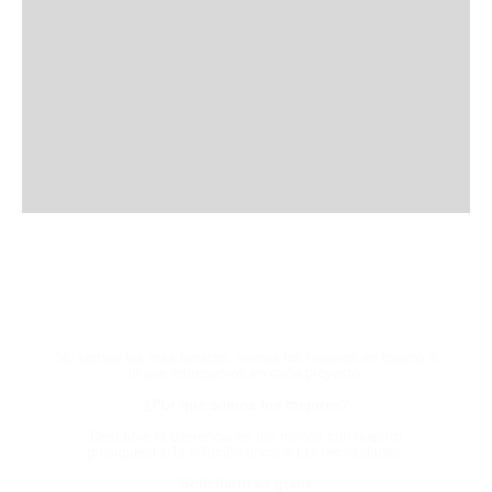
HABLA CON UN EXPERTO
AHORA Y EXPERIMENTA LA
DIFERENCIA
No somos los más baratos, somos los mejores en cuanto a
lo que entregamos en cada proyecto.
¿Por qué somos los mejores?
Descubre la diferencia en tus manos con nuestro
presupuesto, la solución única a tus necesidades.
Solicitarlo es gratis