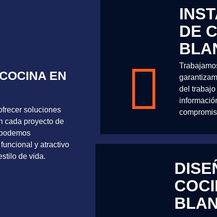
INS
DE 
BLA
Trabajamos
COCINA EN
garantizam
del trabaj
informació
frecer soluciones
compromis
 en cada proyecto de
 podemos
funcional y atractivo
stilo de vida.
DISE
COCI
BLA