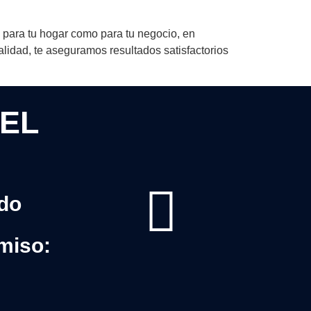
 para tu hogar como para tu negocio, en
lidad, te aseguramos resultados satisfactorios
EL
ado
miso: