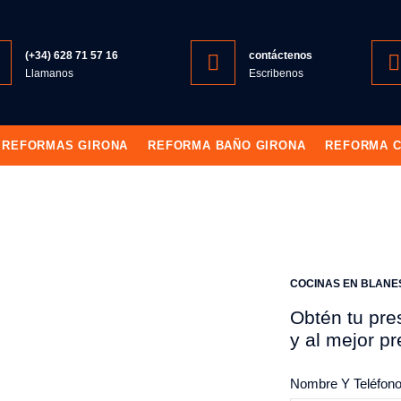
(+34) 628 71 57 16
contáctenos
Llamanos
Escribenos
REFORMAS GIRONA
REFORMA BAÑO GIRONA
REFORMA C
a Cocina Blanes
COCINAS EN BLANE
COCINA
Obtén tu pre
y al mejor pr
ES
Nombre Y Teléfon