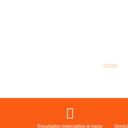
Transformamos tu cocin
funcional y estético.
Blanes
Reseñas de Google Veri
Resultados impecables al mejor
Servic