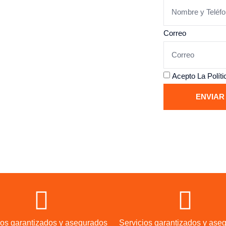
a en un espacio
Correo
Acepto La
Polít
ficadas
ENVIAR
ios garantizados y asegurados
Servicios garantizados y ase