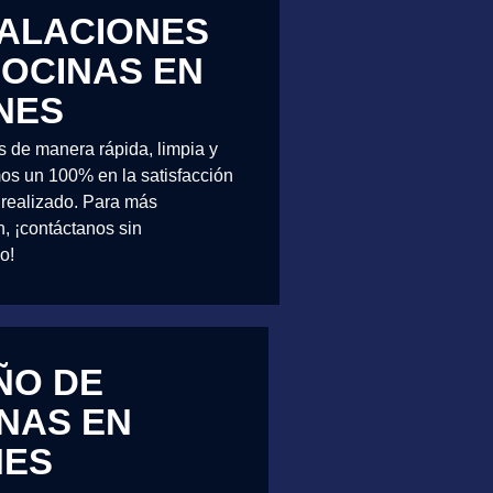
TALACIONES
COCINAS EN
NES
 de manera rápida, limpia y
os un 100% en la satisfacción
o realizado. Para más
n, ¡contáctanos sin
o!
ÑO DE
NAS EN
NES