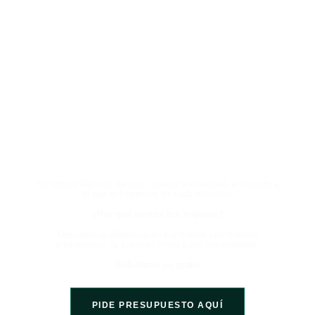
HABLA CON UN EXPERTO
AHORA Y EXPERIMENTA LA
DIFERENCIA
No somos los más baratos, somos los mejores en cuanto a
lo que entregamos en cada proyecto.
¿Por qué somos los mejores?
Descubre la diferencia en tus manos con nuestro
presupuesto, la solución única a tus necesidades.
Solicitarlo es gratis
PIDE PRESUPUESTO AQUÍ