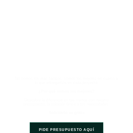
HABLA CON UN EXPERTO
AHORA Y EXPERIMENTA LA
DIFERENCIA
No somos los más baratos, somos los mejores en cuanto a
lo que entregamos en cada proyecto.
¿Por qué somos los mejores?
Descubre la diferencia en tus manos con nuestro
presupuesto, la solución única a tus necesidades.
Solicitarlo es gratis
PIDE PRESUPUESTO AQUÍ