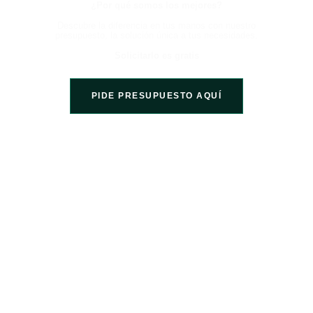
¿Por qué somos los mejores?
Descubre la diferencia en tus manos con nuestro
presupuesto, la solución única a tus necesidades.
Solicitarlo es gratis
PIDE PRESUPUESTO AQUÍ
Somos una empresa líder en el sector de la construcción, comprometida en
proporcionar servicios de alta calidad a nuestros clientes. Hemos acumulado
más de 15 años de experiencia ofreciendo nuestros servicios en toda la
región de Girona y Barcelona.