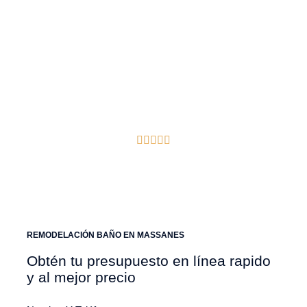
encargamos del diseño, la calidad y la
gestión integral de tu proyecto.
Massanes
Reseñas de Google Verificadas
REMODELACIÓN BAÑO EN MASSANES
Obtén tu presupuesto en línea rapido
y al mejor precio