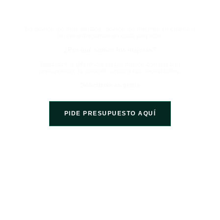
DIFERENCIA
No somos los más baratos, somos los mejores en cuanto a
lo que entregamos en cada proyecto.
¿Por qué somos los mejores?
Descubre la diferencia en tus manos con nuestro
presupuesto, la solución única a tus necesidades.
Solicitarlo es gratis
PIDE PRESUPUESTO AQUÍ