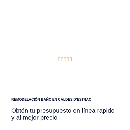
encargamos del diseño, la calidad y la
gestión integral de tu proyecto.
Caldes d'Estrac
Reseñas de Google Verificadas
REMODELACIÓN BAÑO EN CALDES D'ESTRAC
Obtén tu presupuesto en línea rapido
y al mejor precio