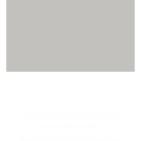
HABLA CON UN EXPERTO
AHORA Y EXPERIMENTA LA
DIFERENCIA
No somos los más baratos, somos los mejores en
cuanto a lo que entregamos en cada proyecto.
¿Por qué somos los mejores?
Descubre la diferencia en tus manos con nuestro
presupuesto, la solución única a tus necesidades.