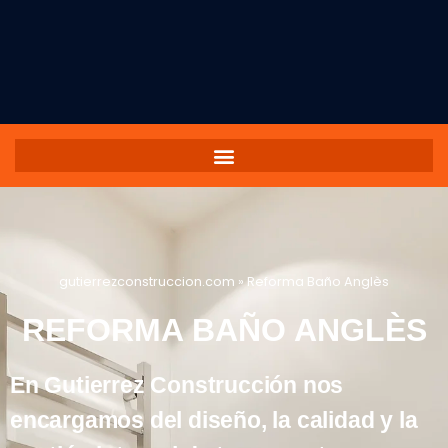
gutierrezconstruccion.com
»
Reforma Baño Anglès
REFORMA BAÑO ANGLÈS
En Gutierrez Construcción nos
encargamos del diseño, la calidad y la