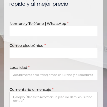
rapido y al mejor precio
p
Nombre y Teléfono | WhatsApp
*
r
i
v
a
c
Correo electrónico
*
i
d
a
d
N
Localidad
*
o
m
b
r
e
Comentario o mensaje
*
e
l
e
c