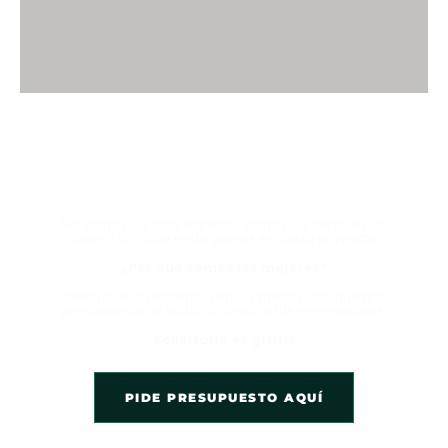
HABLA CON UN EXPERTO
AHORA Y EXPERIMENTA LA
DIFERENCIA
No somos los más baratos, somos los mejores en
cuanto a lo que entregamos en cada proyecto.
¿Por qué somos los mejores?
Descubre la diferencia en tus manos con nuestro
presupuesto, la solución única a tus necesidades.
Solicitarlo es gratis
PIDE PRESUPUESTO AQUÍ