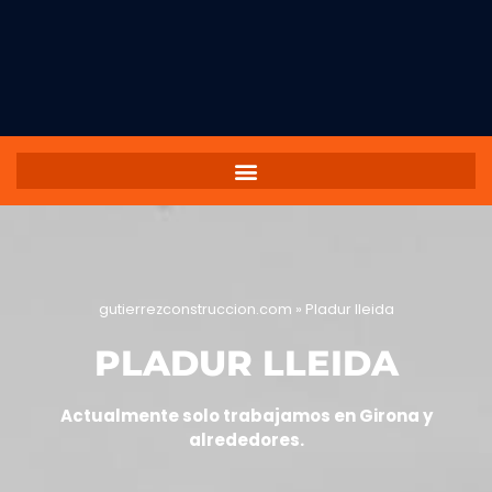
gutierrezconstruccion.com
»
Pladur lleida
PLADUR LLEIDA
Actualmente solo trabajamos en Girona y
alrededores.