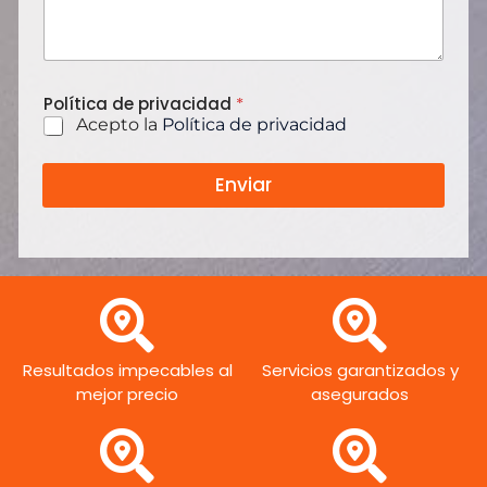
t
r
ó
n
i
Política de privacidad
*
c
Acepto la
Política de privacidad
o
Enviar
Resultados impecables al
Servicios garantizados y
mejor precio
asegurados