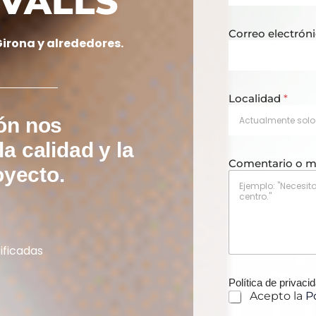
 VALLS
Correo electrón
irona y alrededores.
o
Localidad
*
y
o
ón nos
c
u
a calidad y la
l
Comentario o 
t
oyecto.
o
ificadas
Política de privaci
Acepto la
P