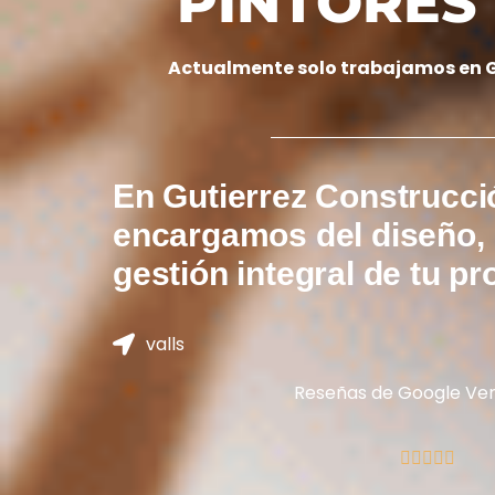
PINTORES
Actualmente solo trabajamos en G
En Gutierrez Construcci
encargamos del diseño, l
gestión integral de tu pr
valls
Reseñas de Google Ver