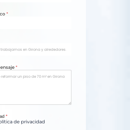
ico
*
mensaje
*
*
dad
olítica de privacidad