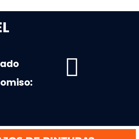
EL
zado
pomiso: