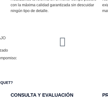
con la máxima calidad garantizada sin descuidar
exi
ningún tipo de detalle.
mat
AJO
izado
ompomiso:
RQUET?
CONSULTA Y EVALUACIÓN
P