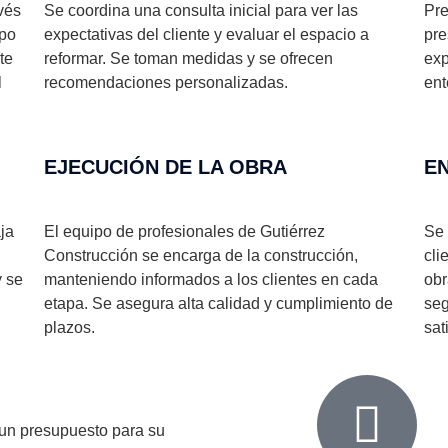
vés
Se coordina una consulta inicial para ver las
Pre
ipo
expectativas del cliente y evaluar el espacio a
pre
te
reformar. Se toman medidas y se ofrecen
exp
l
recomendaciones personalizadas.
ent
EJECUCIÓN DE LA OBRA
E
ja
El equipo de profesionales de Gutiérrez
Se 
Construcción se encarga de la construcción,
cli
y se
manteniendo informados a los clientes en cada
obr
etapa. Se asegura alta calidad y cumplimiento de
seg
plazos.
sat
 un presupuesto para su