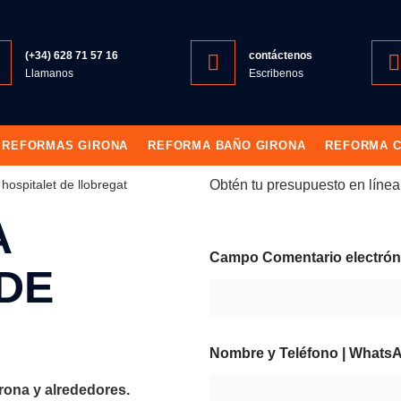
(+34) 628 71 57 16
contáctenos
Llamanos
Escribenos
REFORMAS GIRONA
REFORMA BAÑO GIRONA
REFORMA C
Obtén tu presupuesto en línea 
 hospitalet de llobregat
A
Campo Comentario electrón
DE
Nombre y Teléfono | What
rona y alrededores.