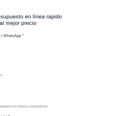
esupuesto en línea rapido
 al mejor precio
o | WhatsApp
*
o
*