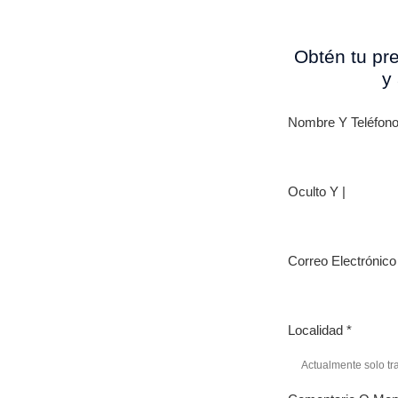
Obtén tu pr
ro torredembarra
y
ERO
Nombre Y Teléfon
BARRA
Oculto Y |
rona y alrededores.
Correo Electrónic
ón nos
Localidad
*
a calidad y la
oyecto.