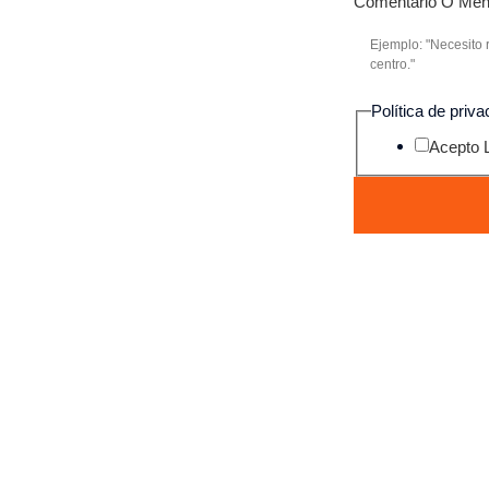
Comentario O Me
ficadas
Política de priv
Acepto 