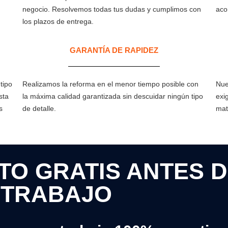
negocio. Resolvemos todas tus dudas y cumplimos con
aco
los plazos de entrega.
GARANTÍA DE RAPIDEZ​
tipo
Realizamos la reforma en el menor tiempo posible con
Nue
sta
la máxima calidad garantizada sin descuidar ningún tipo
exi
s
de detalle.
mat
O GRATIS ANTES D
TRABAJO