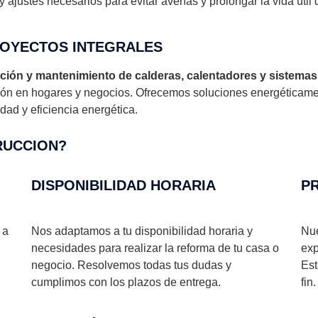
ajustes necesarios para evitar averías y prolongar la vida útil 
ROYECTOS INTEGRALES
ación y mantenimiento de calderas, calentadores y sistemas
cción en hogares y negocios. Ofrecemos soluciones energéticam
dad y eficiencia energética.
UCCION?​
DISPONIBILIDAD HORARIA
PR
 a
Nos adaptamos a tu disponibilidad horaria y
Nue
necesidades para realizar la reforma de tu casa o
exp
negocio. Resolvemos todas tus dudas y
Est
cumplimos con los plazos de entrega.
fin.