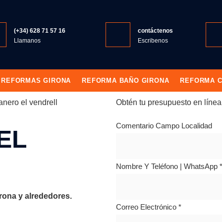
(+34) 628 71 57 16
contáctenos
Llamanos
Escribenos
REFORMAS GIRONA
REFORMA BAÑO GIRONA
REFORMA C
anero el vendrell
Obtén tu presupuesto en línea 
Comentario Campo Localidad
EL
Nombre Y Teléfono | WhatsApp
rona y alrededores.
Correo Electrónico
*