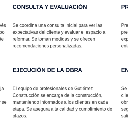
CONSULTA Y EVALUACIÓN
P
vés
Se coordina una consulta inicial para ver las
Pre
ipo
expectativas del cliente y evaluar el espacio a
pre
te
reformar. Se toman medidas y se ofrecen
exp
l
recomendaciones personalizadas.
ent
EJECUCIÓN DE LA OBRA
E
ja
El equipo de profesionales de Gutiérrez
Se 
Construcción se encarga de la construcción,
cli
y se
manteniendo informados a los clientes en cada
obr
etapa. Se asegura alta calidad y cumplimiento de
seg
plazos.
sat