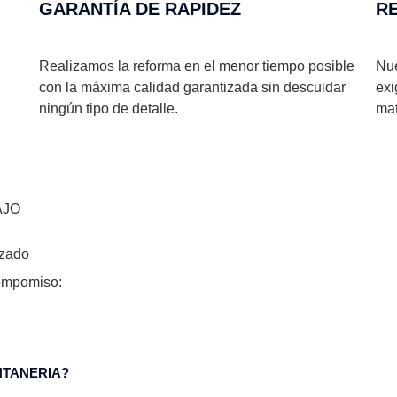
GARANTÍA DE RAPIDEZ​
R
Realizamos la reforma en el menor tiempo posible
Nue
con la máxima calidad garantizada sin descuidar
exi
ningún tipo de detalle.
mat
AJO
izado
ompomiso:
NTANERIA?