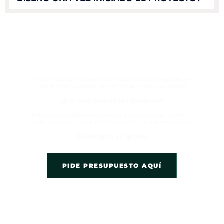
HABLA CON UN EXPERTO
AHORA Y EXPERIMENTA LA
DIFERENCIA
No somos los más baratos, somos los mejores en
cuanto a lo que entregamos en cada proyecto.
¿Por qué somos los mejores?
Descubre la diferencia en tus manos con nuestro
presupuesto, la solución única a tus necesidades.
Solicitarlo es gratis
PIDE PRESUPUESTO AQUÍ