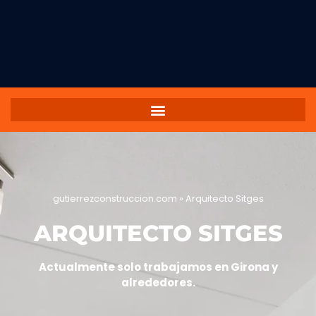
gutierrezconstruccion.com
»
Arquitecto Sitges
ARQUITECTO SITGES
Actualmente solo trabajamos en Girona y
alrededores.