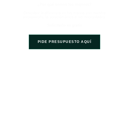
¿Por qué somos los mejores?
Descubre la diferencia en tus manos con nuestro
presupuesto, la solución única a tus necesidades.
Solicitarlo es gratis
PIDE PRESUPUESTO AQUÍ
Somos una empresa líder en el sector de la construcción, comprometida en
proporcionar servicios de alta calidad a nuestros clientes. Hemos acumulado
más de 15 años de experiencia ofreciendo nuestros servicios en toda la
región de Girona y Barcelona.
SERVICIOS DESTACADOS