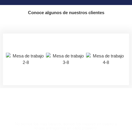
Conoce algunos de nuestros clientes
HABLA CON UN EXPERTO
AHORA Y EXPERIMENTA LA
DIFERENCIA
No somos los más baratos, somos los mejores en cuanto a
lo que entregamos en cada proyecto.